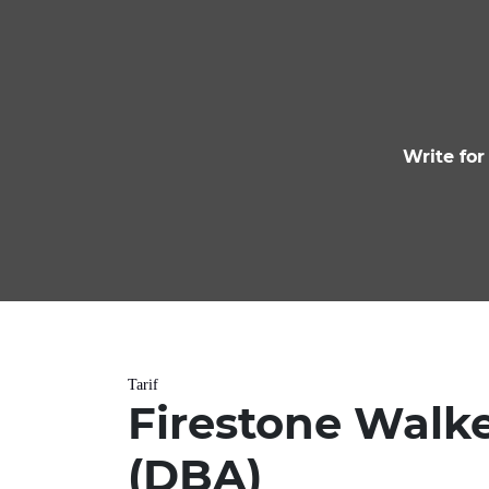
Write for
Tarif
Firestone Walke
(DBA)