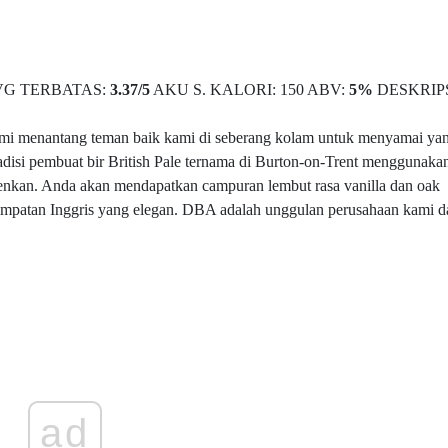
VG TERBATAS:
3.37
/
5
AKU S. KALORI: 150 ABV:
5%
DESKRIP
. Kami menantang teman baik kami di seberang kolam untuk menyamai ya
radisi pembuat bir British Pale ternama di Burton-on-Trent menggunaka
tenkan. Anda akan mendapatkan campuran lembut rasa vanilla dan oak
mpatan Inggris yang elegan. DBA adalah unggulan perusahaan kami d
ad