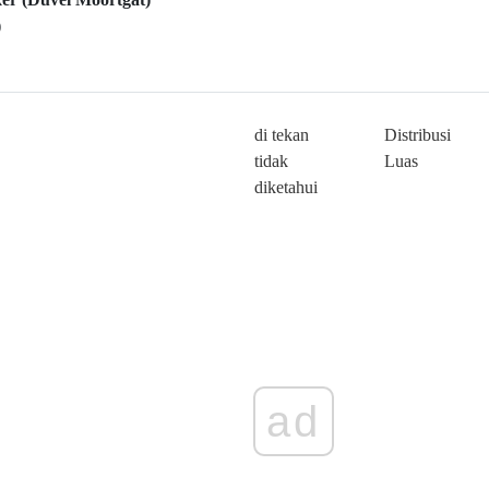
)
di tekan
Distribusi
tidak
Luas
diketahui
ad