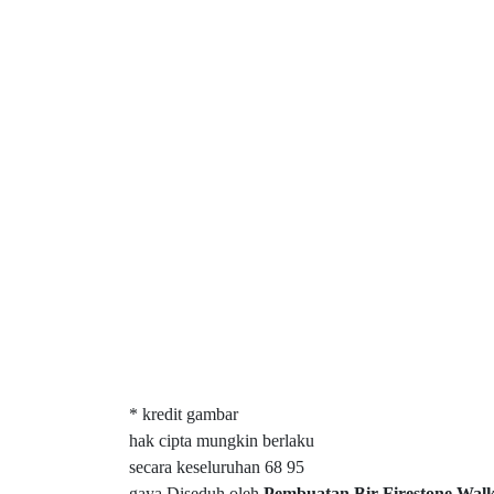
* kredit gambar
hak cipta mungkin berlaku
secara keseluruhan 68 95
gaya Diseduh oleh
Pembuatan Bir Firestone Walk