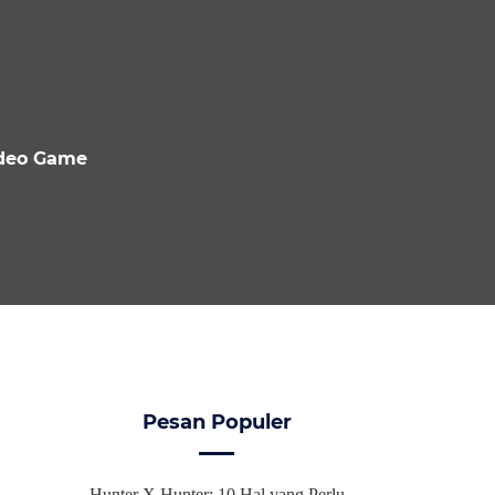
deo Game
Pesan Populer
Hunter X Hunter: 10 Hal yang Perlu