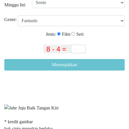
Minggu Ini:
Genre:
Jenis:
Film
Seri
Menunjukkan
* kredit gambar
hak cipta mungkin berlaku