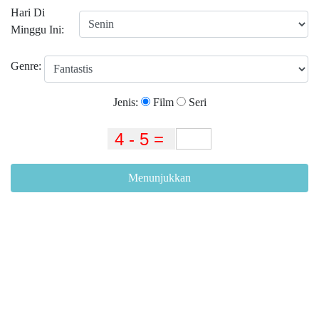
Hari Di
Minggu Ini:
Genre:
Jenis:
Film
Seri
Menunjukkan